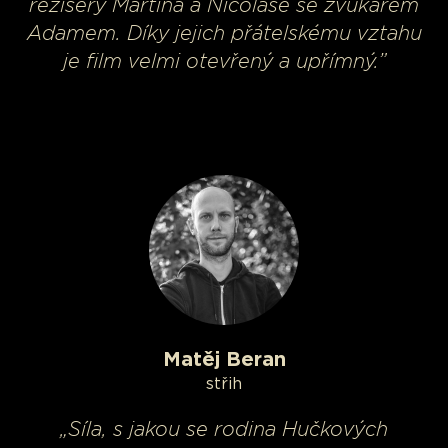
režiséry Martina a Nicolase se zvukařem
Adamem. Díky jejich přátelskému vztahu
je film velmi otevřený a upřímný.”
Matěj Beran
střih
„Síla, s jakou se rodina Hučkových