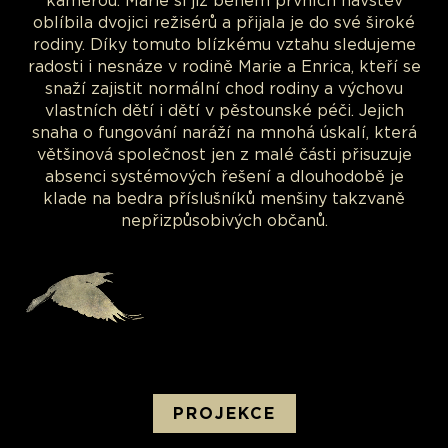
kamerou. Marie si již během prvních návštěv
oblíbila dvojici režisérů a přijala je do své široké
rodiny. Díky tomuto blízkému vztahu sledujeme
radosti i nesnáze v rodině Marie a Enrica, kteří se
snaží zajistit normální chod rodiny a výchovu
vlastních dětí i dětí v pěstounské péči. Jejich
snaha o fungování naráží na mnohá úskalí, která
většinová společnost jen z malé části přisuzuje
absenci systémových řešení a dlouhodobě je
klade na bedra příslušníků menšiny takzvaně
nepřizpůsobivých občanů.
PROJEKCE