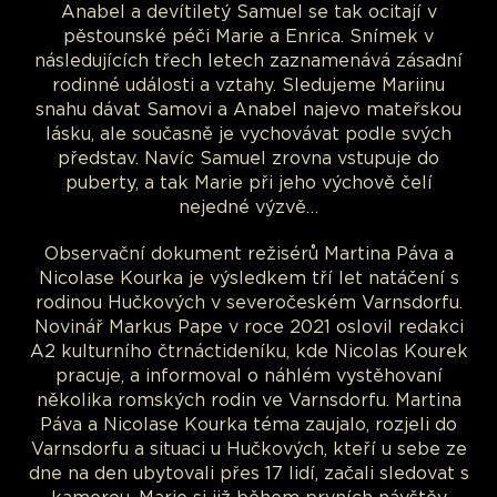
Anabel a devítiletý Samuel se tak ocitají v
pěstounské péči Marie a Enrica. Snímek v
následujících třech letech zaznamenává zásadní
rodinné události a vztahy. Sledujeme Mariinu
snahu dávat Samovi a Anabel najevo mateřskou
lásku, ale současně je vychovávat podle svých
představ. Navíc Samuel zrovna vstupuje do
puberty, a tak Marie při jeho výchově čelí
nejedné výzvě…
Observační dokument režisérů Martina Páva a
Nicolase Kourka je výsledkem tří let natáčení s
rodinou Hučkových v severočeském Varnsdorfu.
Novinář Markus Pape v roce 2021 oslovil redakci
A2 kulturního čtrnáctideníku, kde Nicolas Kourek
pracuje, a informoval o náhlém vystěhovaní
několika romských rodin ve Varnsdorfu. Martina
Páva a Nicolase Kourka téma zaujalo, rozjeli do
Varnsdorfu a situaci u Hučkových, kteří u sebe ze
dne na den ubytovali přes 17 lidí, začali sledovat s